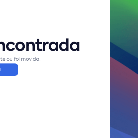
ncontrada
te ou foi movida.
l