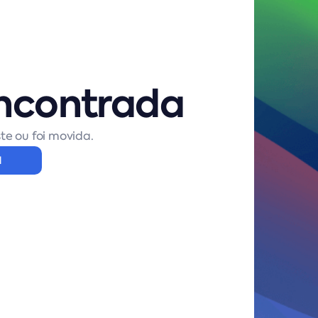
ncontrada
te ou foi movida.
l