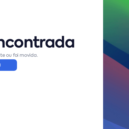
ncontrada
te ou foi movida.
l