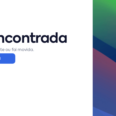
ncontrada
te ou foi movida.
l