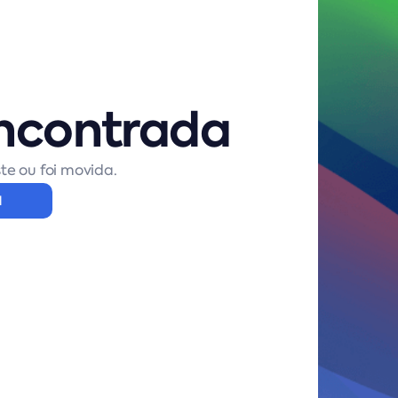
ncontrada
te ou foi movida.
l