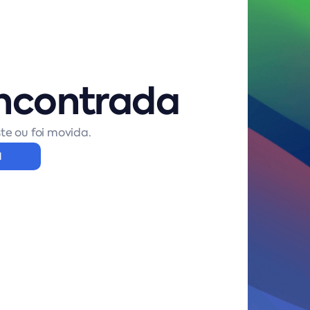
ncontrada
te ou foi movida.
l