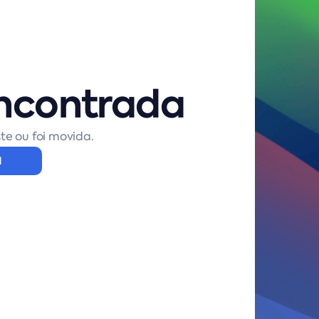
ncontrada
te ou foi movida.
l