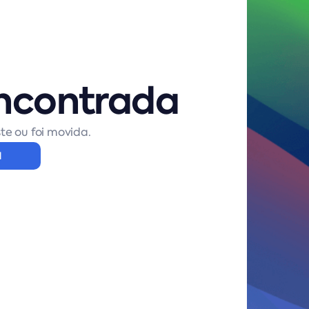
ncontrada
te ou foi movida.
l