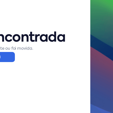
ncontrada
te ou foi movida.
l