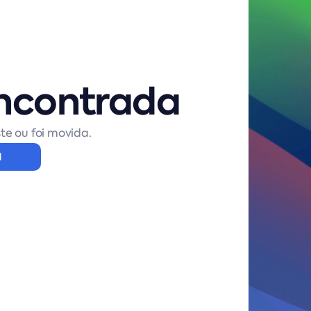
ncontrada
te ou foi movida.
l