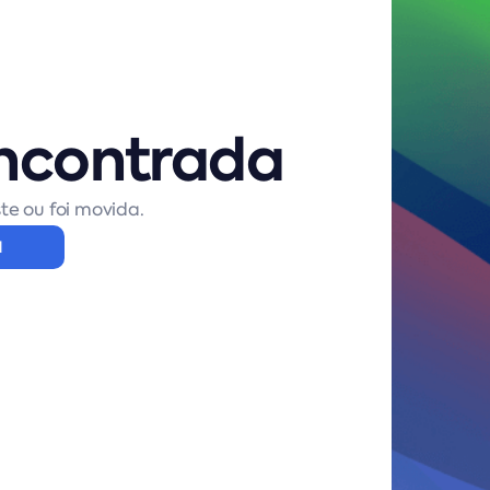
ncontrada
te ou foi movida.
l