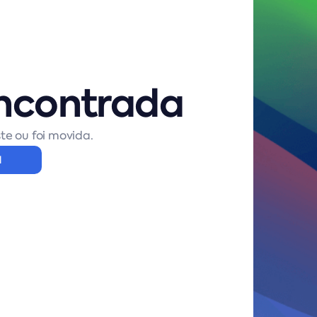
ncontrada
te ou foi movida.
l