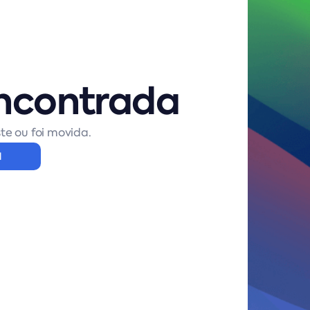
ncontrada
te ou foi movida.
l