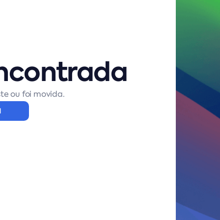
ncontrada
te ou foi movida.
l