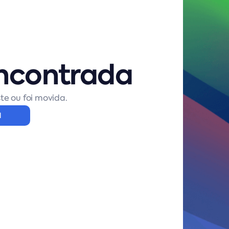
ncontrada
te ou foi movida.
l