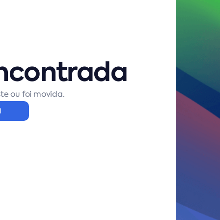
ncontrada
te ou foi movida.
l