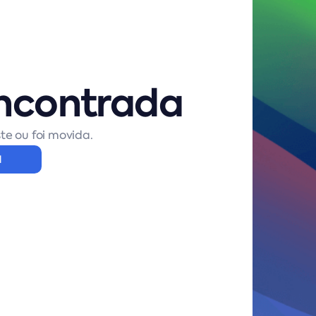
ncontrada
te ou foi movida.
l