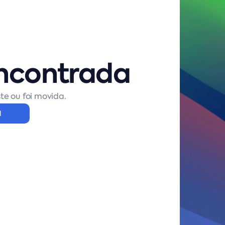
ncontrada
te ou foi movida.
l