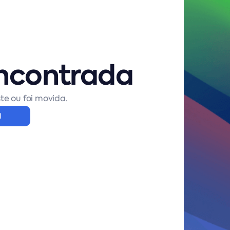
ncontrada
te ou foi movida.
l