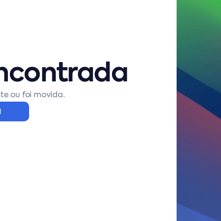
ncontrada
te ou foi movida.
l