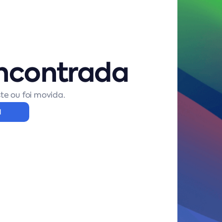
ncontrada
te ou foi movida.
l